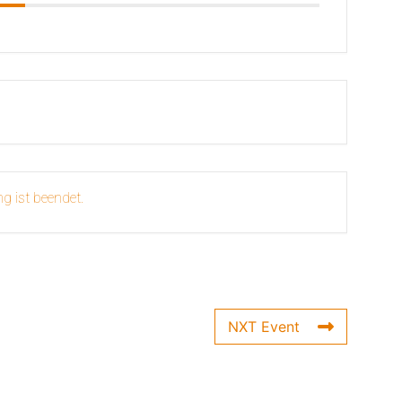
g ist beendet.
NXT Event