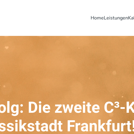
Home
Leistungen
Ka
folg: Die zweite C³
assikstadt Frankfurt