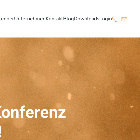
lender
Unternehmen
Kontakt
Blog
Downloads
Login
-Konferenz
!